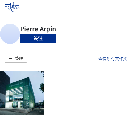
登录
关注
整理
查看所有文件夹