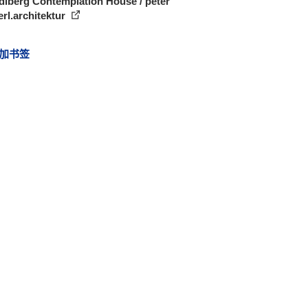
dlberg Contemplation House / peter
rl.architektur
加书签