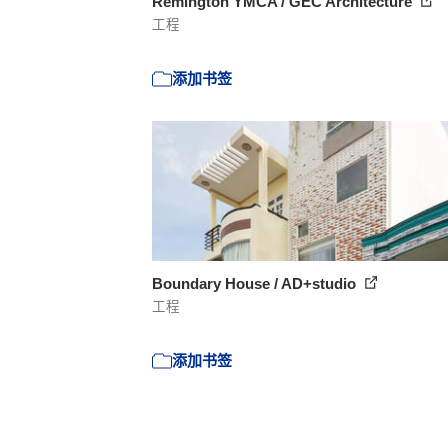
Remington YMCA / GEC Architecture
工程
添加书签
Boundary House / AD+studio
工程
添加书签