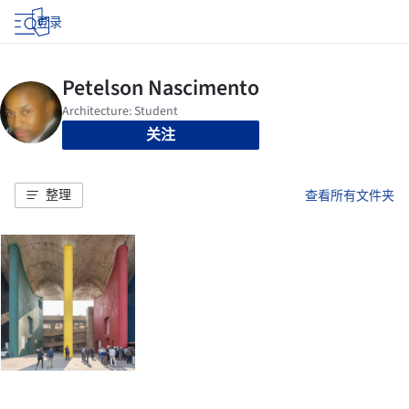
登录
关注
整理
查看所有文件夹