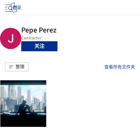
登录
关注
整理
查看所有文件夹