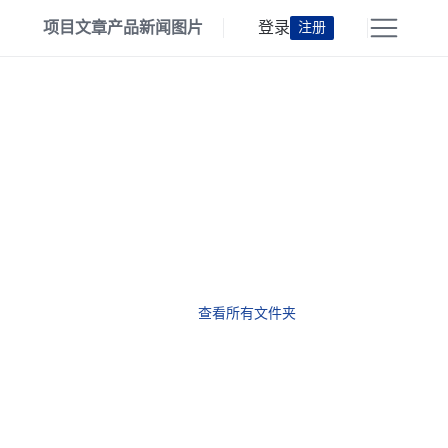
项目
文章
产品
新闻
图片
登录
注册
查看所有文件夹