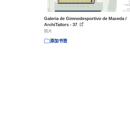
Galeria de Gimnodesportivo de Maceda /
ArchiTailors - 37
照片
添加书签