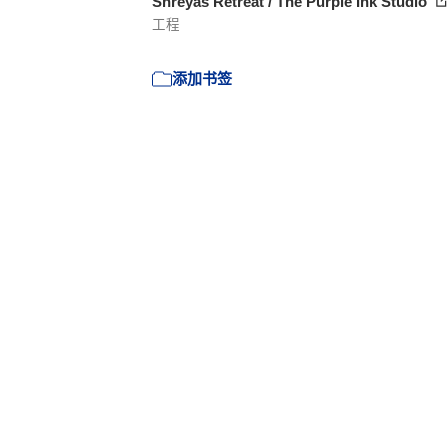
Shreyas Retreat / The Purple Ink Studio
工程
添加书签