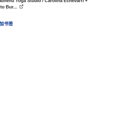
henu Yoga Studio / Carolina Echevarri +
to Bur...
加书签