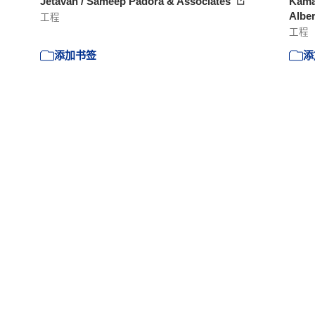
Jetavan / Sameep Padora & Associates
Kamad
Alber
工程
工程
添加书签
添