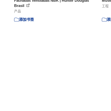
Fachadas Ventiladas NBK | Hunter Douglas
Muse
Brasil
工程
产品
添加书签
添