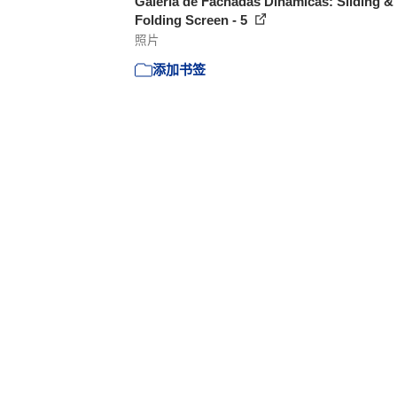
Galeria de Fachadas Dinâmicas: Sliding &
Folding Screen - 5
照片
添加书签