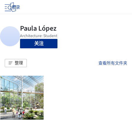
登录
关注
整理
查看所有文件夹