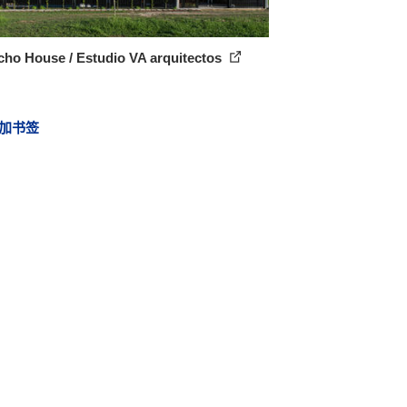
cho House / Estudio VA arquitectos
加书签