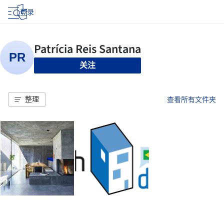
登录
关注
整理
查看所有文件夹