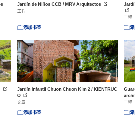
os
Jardín de Niños CCB / MRV Arquitectos
Jardí
工程
工程
添加书签
添
O
Jardín Infantil Chuon Chuon Kim 2 / KIENTRUC
Guard
O
archi
文章
工程
添加书签
添