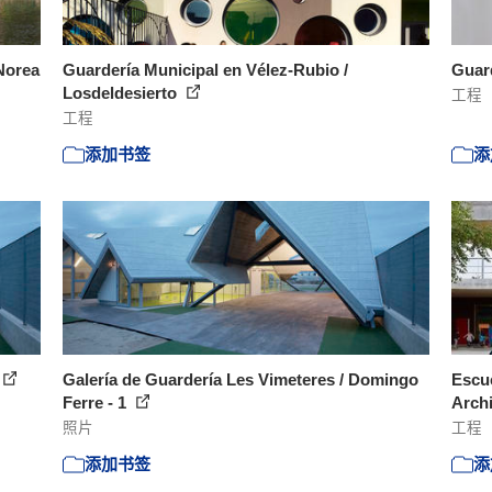
 Norea
Guardería Municipal en Vélez-Rubio /
Guard
Losdeldesierto
工程
工程
添加书签
添
Galería de Guardería Les Vimeteres / Domingo
Escu
Ferre - 1
Arch
照片
工程
添加书签
添