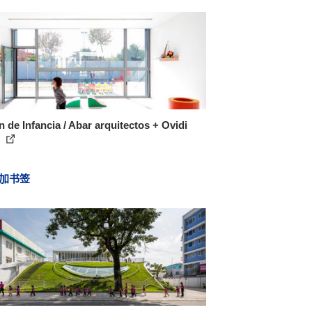
n de Infancia / Abar arquitectos + Ovidi
m
加书签