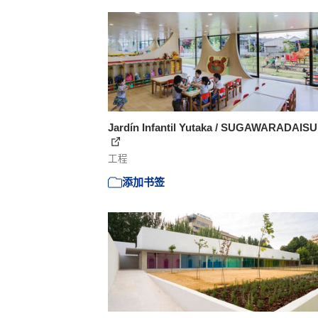
Jardín Infantil Yutaka / SUGAWARADAIS
工程
添加书签