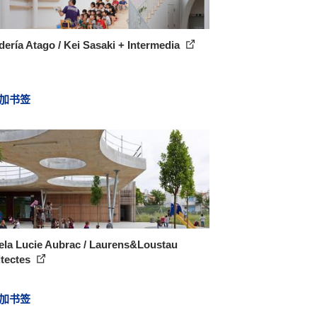
ería Atago / Kei Sasaki + Intermedia
加书签
ela Lucie Aubrac / Laurens&Loustau
itectes
加书签