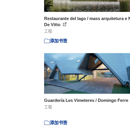
Restaurante del lago / mass arquitetura e
De Vitto
工程
添加书签
Guardería Les Vimeteres / Domingo Ferre
工程
添加书签