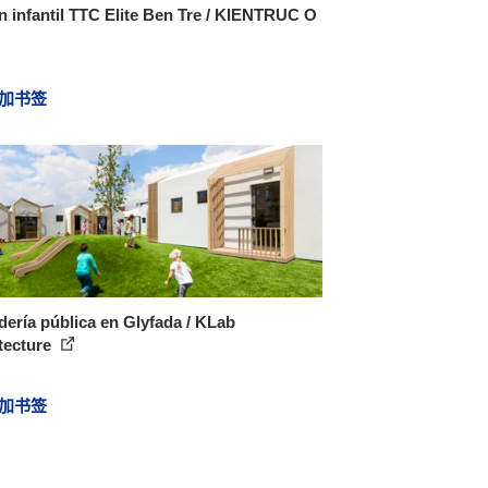
n infantil TTC Elite Ben Tre / KIENTRUC O
加书签
ería pública en Glyfada / KLab
tecture
加书签