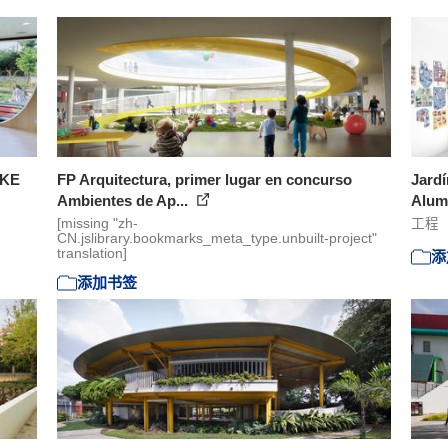
UKE
FP Arquitectura, primer lugar en concurso
Jardí
Ambientes de Ap...
Alu
[missing "zh-
工程
CN.jslibrary.bookmarks_meta_type.unbuilt-project"
translation]
添
添加书签