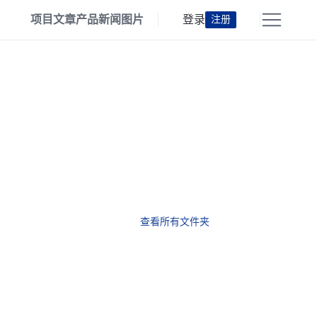
项目
文章
产品
新闻
图片
登录
注册
查看所有文件夹