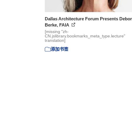
Dallas Architecture Forum Presents Debo
Berke, FAIA
[missing "zh-
CN.jslibrary.bookmarks_meta_type.lecture"
translation]
添加书签