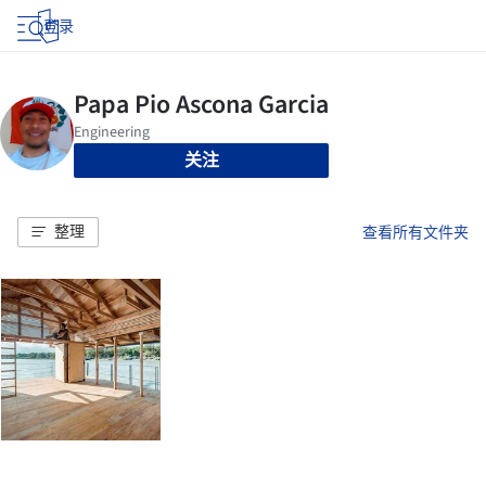
登录
关注
整理
查看所有文件夹