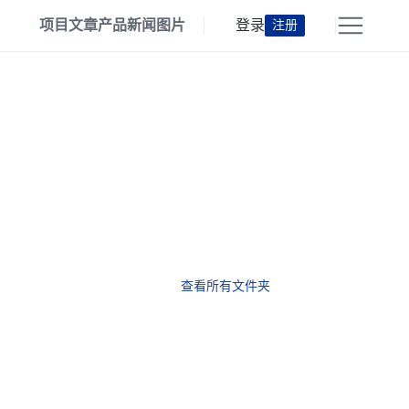
项目
文章
产品
新闻
图片
登录
注册
查看所有文件夹