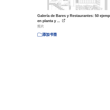
Galería de Bares y Restaurantes: 50 ejemp
en planta y ...
照片
添加书签