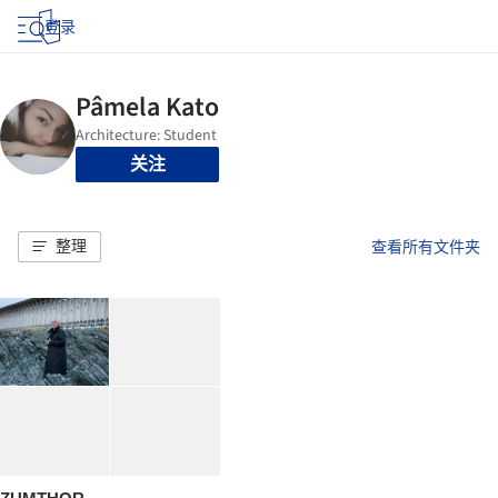
登录
关注
整理
查看所有文件夹