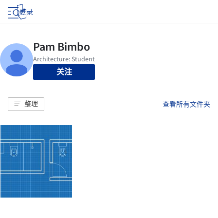
登录
关注
整理
查看所有文件夹