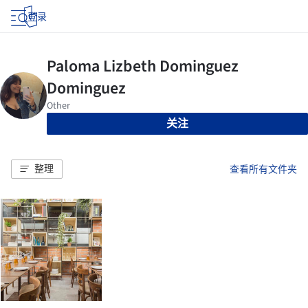
登录
关注
整理
查看所有文件夹