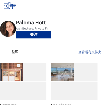
登录
关注
整理
查看所有文件夹