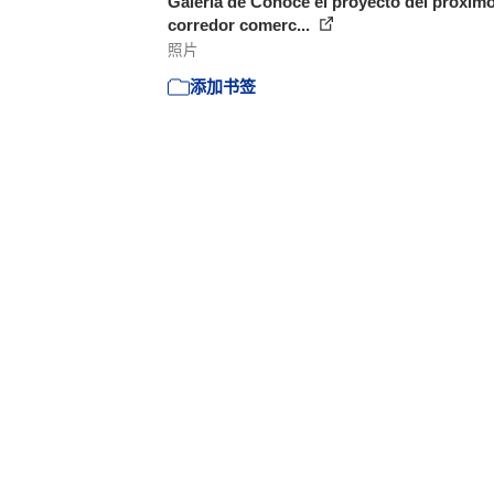
Galería de Conoce el proyecto del próxim
corredor comerc...
照片
添加书签