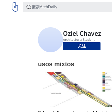
关注
usos mixtos