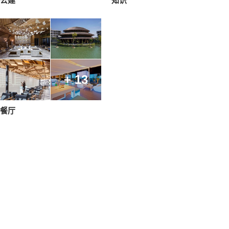
公建
知识
+ 13
餐厅