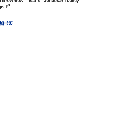
d Brownlow Theatre / Jonathan Tuckey
gn
加书签