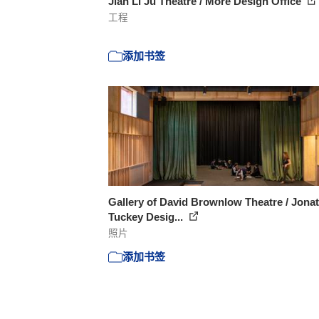
Jian Li Ju Theatre / More Design Office
工程
添加书签
Gallery of David Brownlow Theatre / Jona
Tuckey Desig...
照片
添加书签