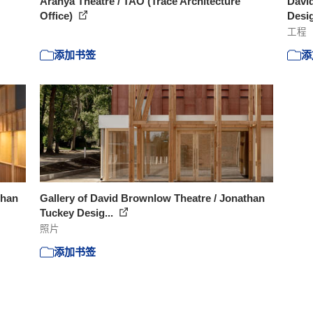
Aranya Theatre / TAO (Trace Architecture
Davi
Office)
Desi
工程
添加书签
添
than
Gallery of David Brownlow Theatre / Jonathan
Tuckey Desig...
照片
添加书签