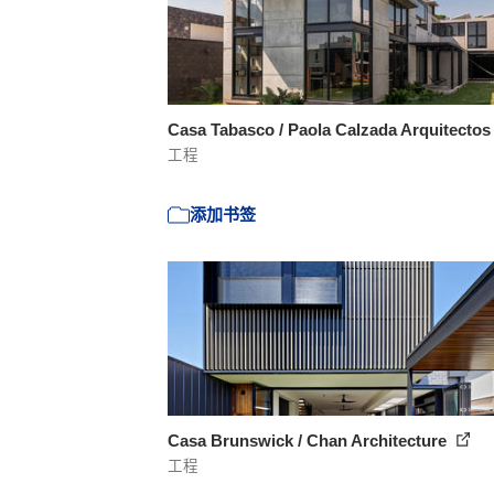
Casa Tabasco / Paola Calzada Arquitecto
工程
添加书签
Casa Brunswick / Chan Architecture
工程