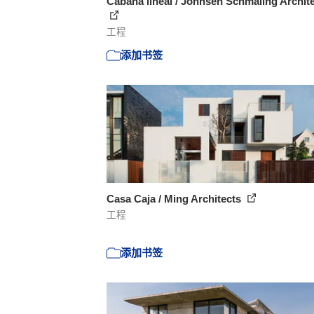
Cabaña lineal / Johnsen Schmaling Archit
工程
添加书签
Casa Caja / Ming Architects
工程
添加书签