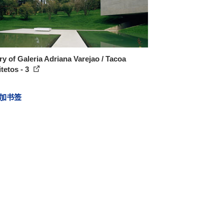
ry of Galeria Adriana Varejao / Tacoa
tetos - 3
加书签