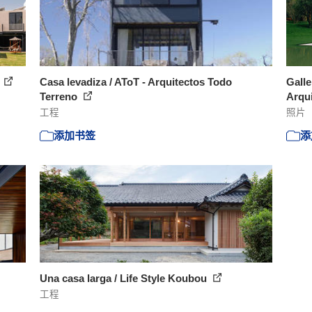
s
Casa levadiza / AToT - Arquitectos Todo
Galle
Terreno
Arqui
工程
照片
添加书签
添
Una casa larga / Life Style Koubou
工程