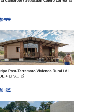
El Camarote / Sebastián Calero Larrea
加书签
tipo Post-Terremoto Vivienda Rural / AL
E + El S...
加书签