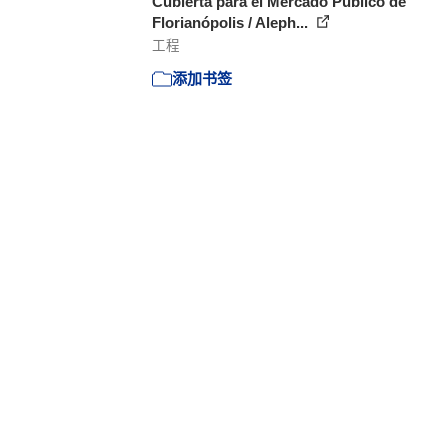
Cubierta para el Mercado Público de
Florianópolis / Aleph...
工程
添加书签