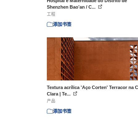
Hospital e Maternidade do Distrito de
Shenzhen Bao’an / C...
工程
添加书签
Textura acrílica 'Aço Corten' Terracor na 
Clara | Te...
产品
添加书签