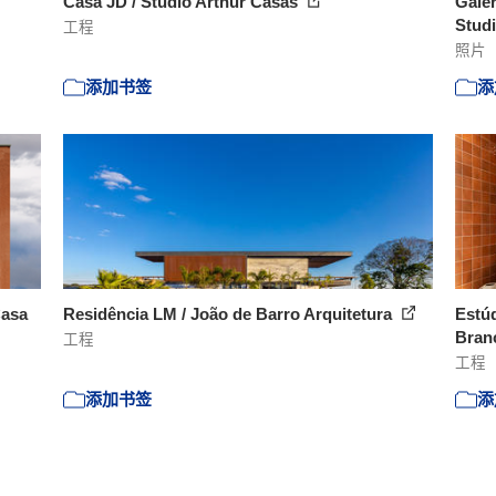
Casa JD / Studio Arthur Casas
Galer
Studi
工程
照片
添加书签
添
Casa
Residência LM / João de Barro Arquitetura
Estúd
Bran
工程
工程
添加书签
添