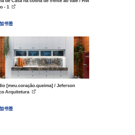
ia de Casa na colina de frente ao vale / HW
o - 1
加书签
io [meu.coração.queima] / Jeferson
co Arquitetura
加书签