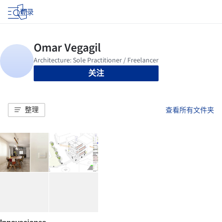
登录
关注
整理
查看所有文件夹