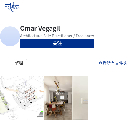
登录
关注
整理
查看所有文件夹