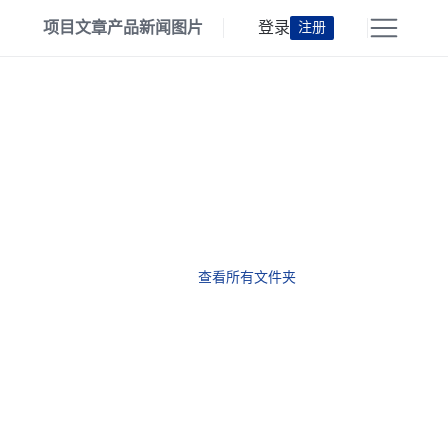
项目
文章
产品
新闻
图片
登录
注册
查看所有文件夹