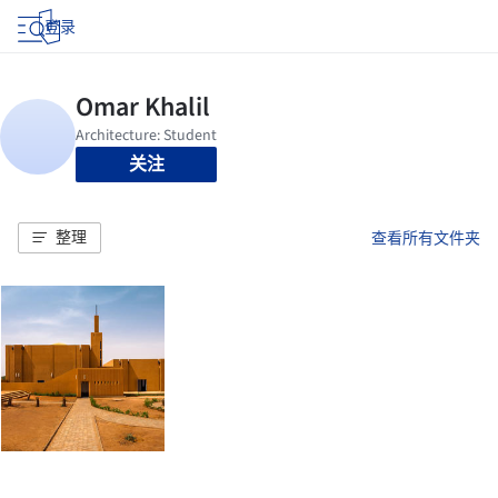
登录
关注
整理
查看所有文件夹