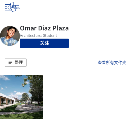
登录
关注
整理
查看所有文件夹