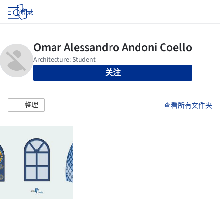
登录
关注
整理
查看所有文件夹