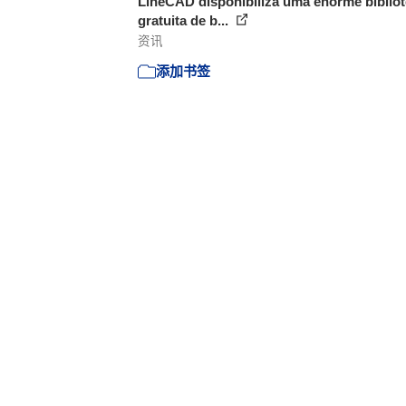
LineCAD disponibiliza uma enorme biblio
gratuita de b...
资讯
添加书签