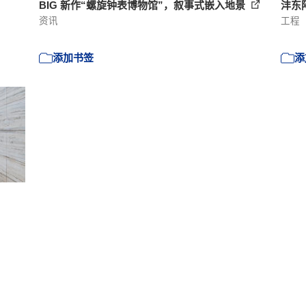
BIG 新作“螺旋钟表博物馆”，叙事式嵌入地景
沣东
资讯
工程
添加书签
添