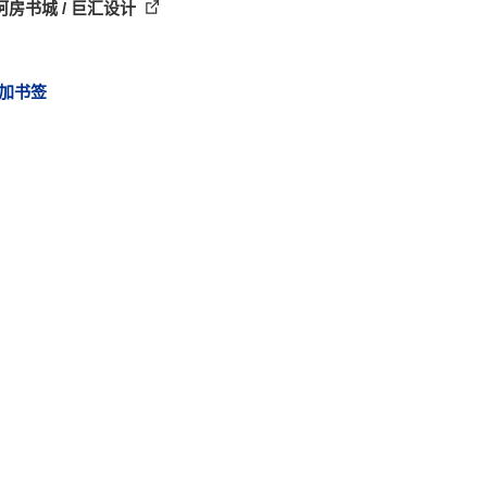
阿房书城 / 巨汇设计
加书签