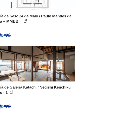
ía de Sesc 24 de Maio / Paulo Mendes da
a + MMBB...
加书签
ía de Galería Katachi / Negishi Kenchiku
o - 1
加书签