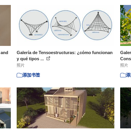
 and
Galería de Tensoestructuras: ¿cómo funcionan
Galer
y qué tipos ...
Const
照片
照片
添加书签
添