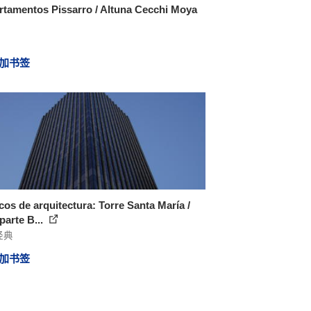
tamentos Pissarro / Altuna Cecchi Moya
加书签
cos de arquitectura: Torre Santa María /
arte B...
经典
加书签