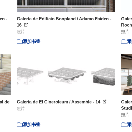
en -
Galería de Edificio Bonpland / Adamo Faiden -
Galer
16
Roch
照片
照片
添加书签
添
al de
Galería de El Cineroleum / Assemble - 14
Galer
Studi
照片
照片
添加书签
添