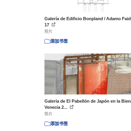
Galería de Edificio Bonpland / Adamo Faid
17
照片
添加书签
Galería de El Pabellón de Japón en la Bien
Venecia 2...
照片
添加书签