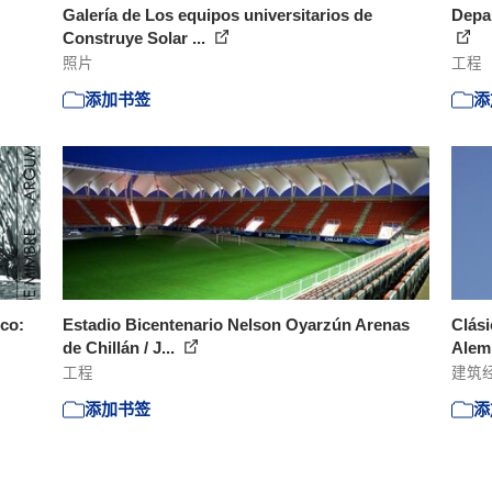
Galería de Los equipos universitarios de
Depar
Construye Solar ...
照片
工程
添加书签
添
ico:
Estadio Bicentenario Nelson Oyarzún Arenas
Clási
de Chillán / J...
Alemp
工程
建筑
添加书签
添