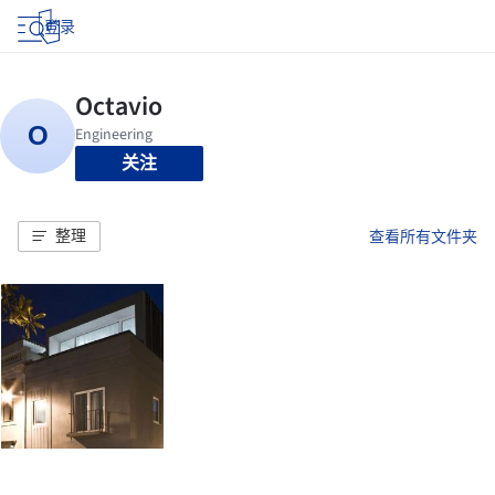
登录
关注
整理
查看所有文件夹