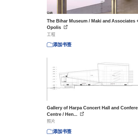
The Bihar Museum / Maki and Associates 
Opolis
工程
添加书签
Gallery of Harpa Concert Hall and Confer
Centre / Hen...
照片
添加书签