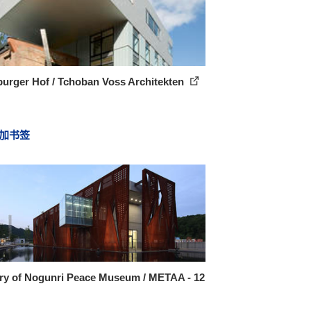
urger Hof / Tchoban Voss Architekten
加书签
ery of Nogunri Peace Museum / METAA - 12