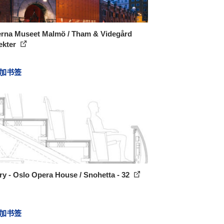
rna Museet Malmö / Tham & Videgård
ekter
加书签
ry - Oslo Opera House / Snohetta - 32
加书签