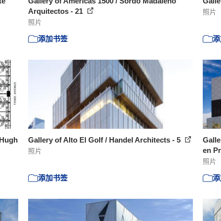
te
Gallery of Américas 1500 / Sordo Madaleno
Galle
Arquitectos - 21
照片
照片
添加书签
添
/ Hugh
Gallery of Alto El Golf / Handel Architects - 5
Galle
en Pr
照片
照片
添加书签
添