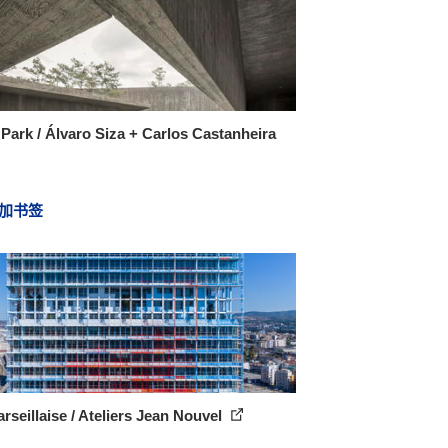
Park / Álvaro Siza + Carlos Castanheira
加书签
rseillaise / Ateliers Jean Nouvel