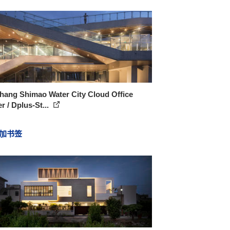
hang Shimao Water City Cloud Office
r / Dplus-St...
加书签