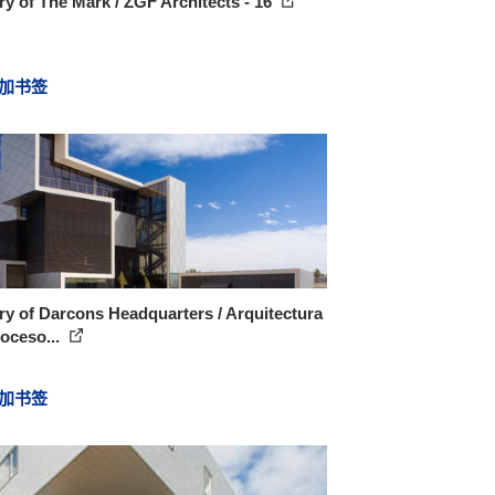
ry of The Mark / ZGF Architects - 16
加书签
ry of Darcons Headquarters / Arquitectura
oceso...
加书签