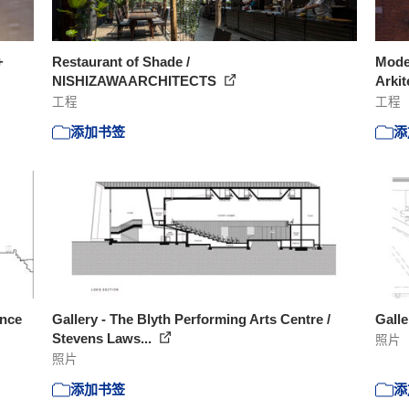
+
Restaurant of Shade /
Mode
NISHIZAWAARCHITECTS
Arkit
工程
工程
添加书签
添
ence
Gallery - The Blyth Performing Arts Centre /
Galle
Stevens Laws...
照片
照片
添加书签
添