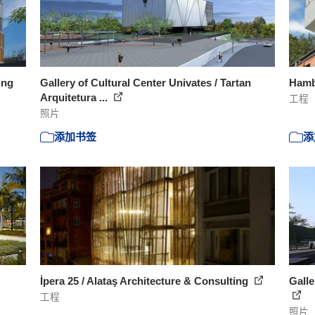
ing
Gallery of Cultural Center Univates / Tartan
Hamb
Arquitetura ...
工程
照片
添加书签
添
İpera 25 / Alataş Architecture & Consulting
Gall
工程
照片