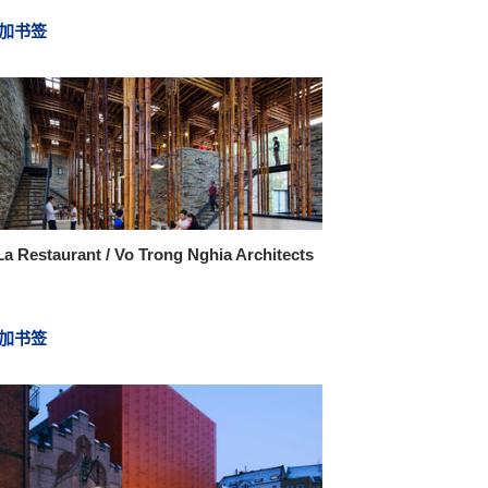
加书签
a Restaurant / Vo Trong Nghia Architects
加书签