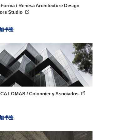
Forma / Renesa Architecture Design
iors Studio
加书签
CA LOMAS / Colonnier y Asociados
加书签