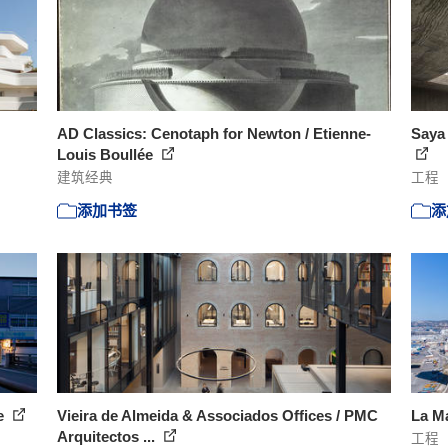
AD Classics: Cenotaph for Newton / Etienne-
Saya 
Louis Boullée
建筑经典
工程
添加书签
添
ce
Vieira de Almeida & Associados Offices / PMC
La Ma
Arquitectos ...
工程