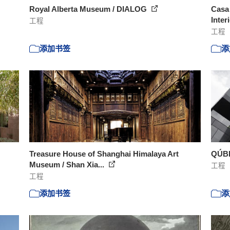
Royal Alberta Museum / DIALOG
Casa 
Inter
工程
工程
添加书签
添
Treasure House of Shanghai Himalaya Art
QÚBI
Museum / Shan Xia...
工程
工程
添加书签
添