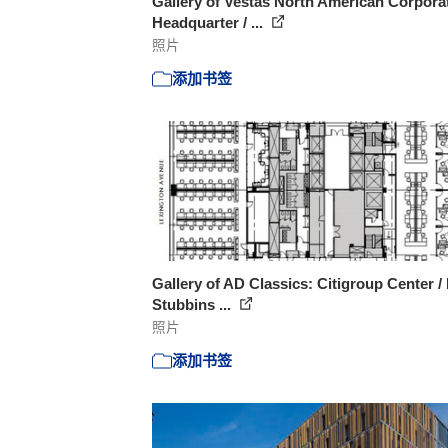
Gallery of Vestas North American Corpora
Headquarter / ...
照片
添加书签
Gallery of AD Classics: Citigroup Center 
Stubbins ...
照片
添加书签