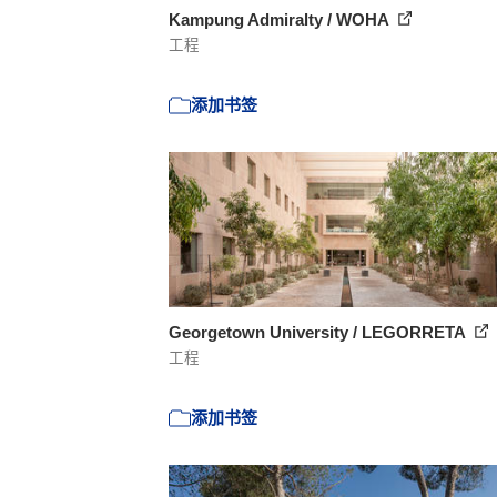
Kampung Admiralty / WOHA
工程
添加书签
Georgetown University / LEGORRETA
工程
添加书签