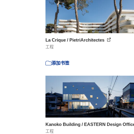
La Crique / PietriArchitectes
工程
添加书签
Kanoko Building / EASTERN Design Offi
工程