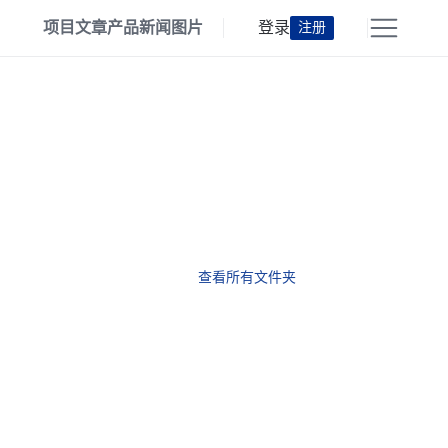
项目
文章
产品
新闻
图片
登录
注册
查看所有文件夹