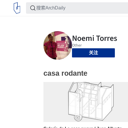
关注
casa rodante