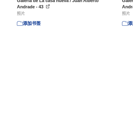
Galería de La casa nueva / Juan Alberto
Galer
Andrade - 43
Andr
照片
照片
添加书签
添