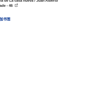
ía de La casa nueva / Juan Alberto
ade - 46
加书签