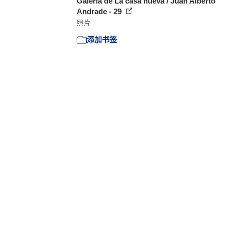
Galería de La casa nueva / Juan Alberto
Andrade - 29
照片
添加书签