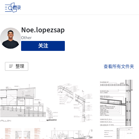
登录
关注
整理
查看所有文件夹