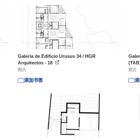
Galería de Edificio Urusus 34 / HGR
Galer
Arquitectos - 18
(TAB)
照片
照片
添加书签
添