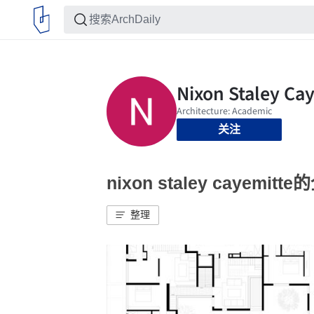
关注
nixon staley cayemit
整理