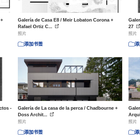
 +
Galería de Casa E8 / Meir Lobaton Corona +
Galer
Rafael Ortiz C...
27
照片
照片
添加书签
添
ctos -
Galería de La casa de la perca / Chadbourne +
Galer
Doss Archit...
Arqui
照片
照片
添加书签
添