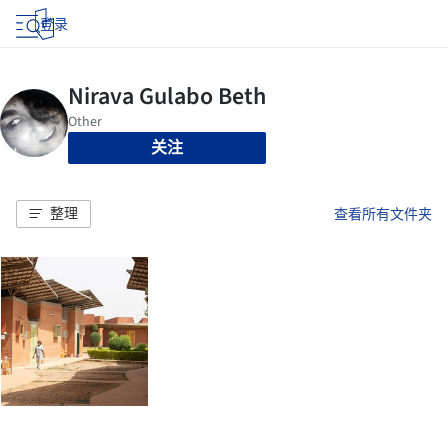
登录
关注
整理
查看所有文件夹