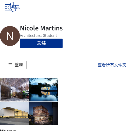
登录
关注
整理
查看所有文件夹