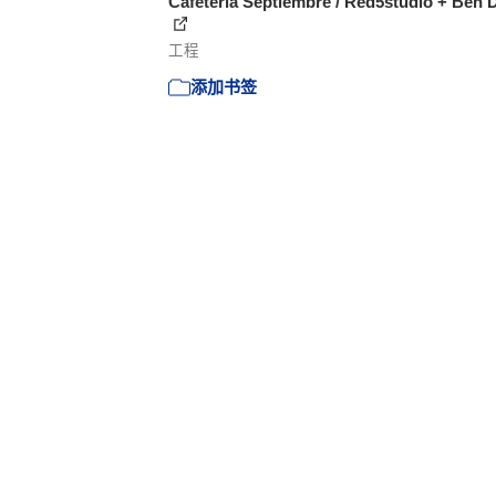
Cafetería Septiembre / Red5studio + Ben 
工程
添加书签