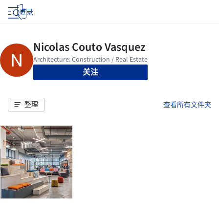
登录
关注
整理
查看所有文件夹