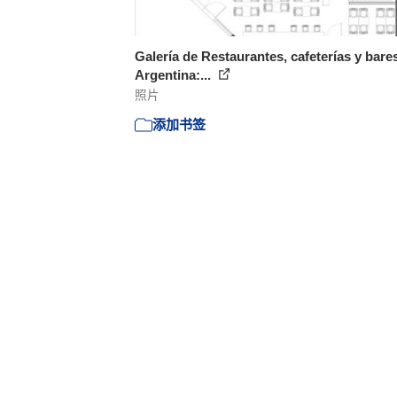
Galería de Restaurantes, cafeterías y bare
Argentina:...
照片
添加书签