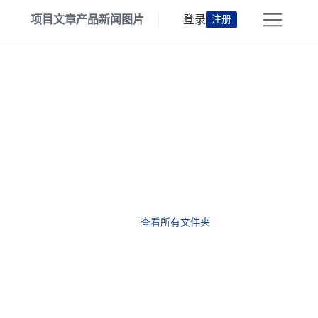
项目
文章
产品
新闻
图片
登录
注册
查看所有文件夹