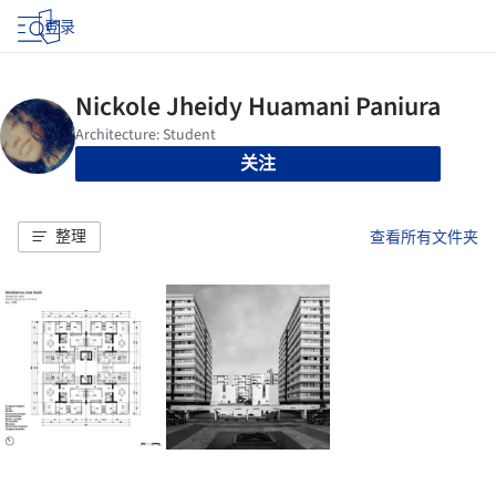
登录
关注
整理
查看所有文件夹