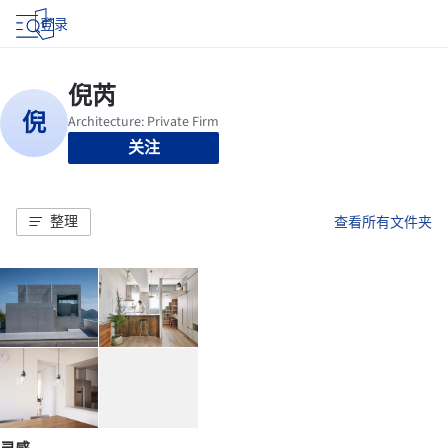
登录
关注
整理
查看所有文件夹