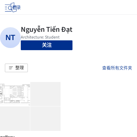
登录
关注
整理
查看所有文件夹