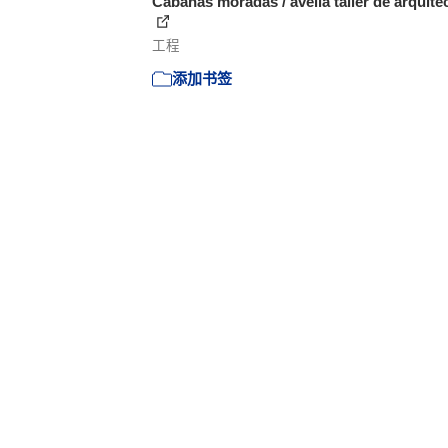
Cabañas moradas / avella taller de arquite
工程
添加书签