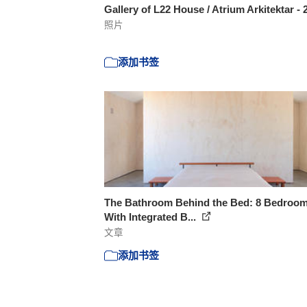
Gallery of L22 House / Atrium Arkitektar - 
照片
添加书签
The Bathroom Behind the Bed: 8 Bedroo
With Integrated B...
文章
添加书签