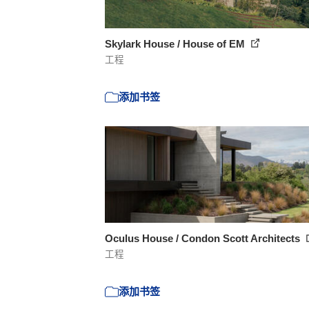
Skylark House / House of EM
工程
添加书签
Oculus House / Condon Scott Architects
工程
添加书签