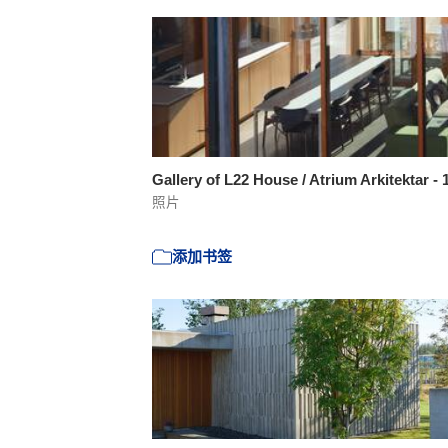
Gallery of L22 House / Atrium Arkitektar -
照片
添加书签