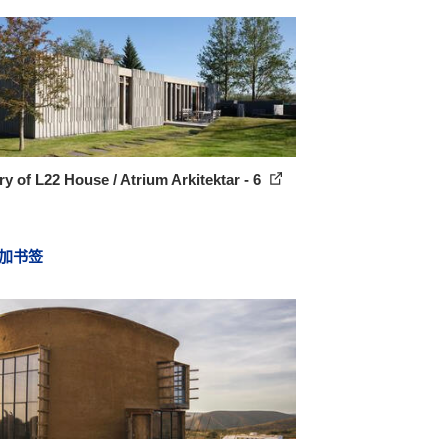
ry of L22 House / Atrium Arkitektar - 6
加书签