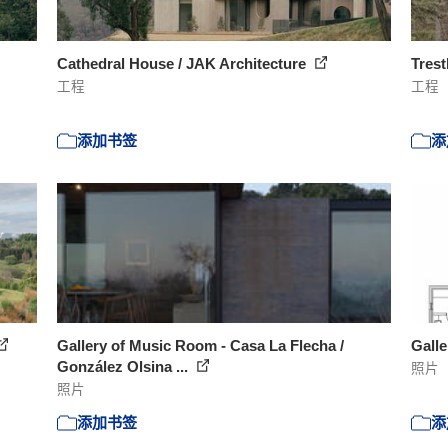
Cathedral House / JAK Architecture
Trest
工程
工程
添加书签
添
Gallery of Music Room - Casa La Flecha /
Galle
González Olsina ...
照片
照片
添加书签
添