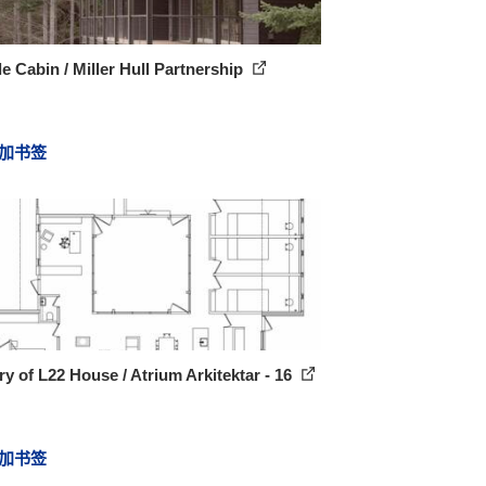
le Cabin / Miller Hull Partnership
加书签
ry of L22 House / Atrium Arkitektar - 16
加书签