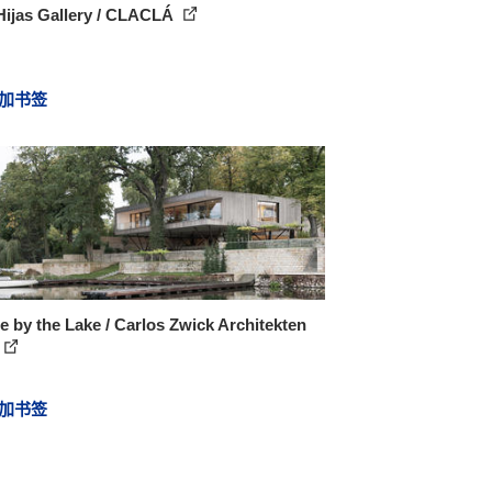
Hijas Gallery / CLACLÁ
加书签
 by the Lake / Carlos Zwick Architekten
加书签