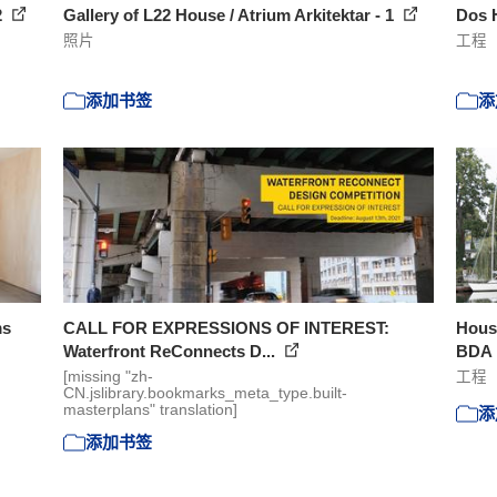
2
Gallery of L22 House / Atrium Arkitektar - 1
Dos 
照片
工程
添加书签
添
ms
CALL FOR EXPRESSIONS OF INTEREST:
House
Waterfront ReConnects D...
BDA
[missing "zh-
工程
CN.jslibrary.bookmarks_meta_type.built-
masterplans" translation]
添
添加书签