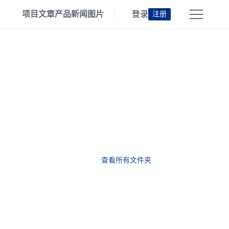
项目
文章
产品
新闻
图片
登录
注册
查看所有文件夹